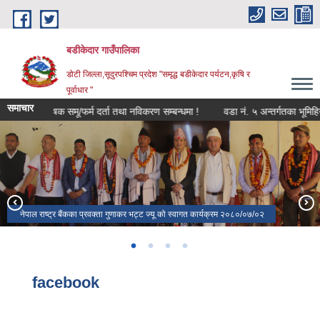
Skip to main content
बडीकेदार गाउँपालिका
डोटी जिल्ला,सूदुरपश्चिम प्रदेश "समृद्ध बडीकेदार पर्यटन,कृषि र
पूर्वाधार "
समाचार
कृषक समू/फर्म दर्ता तथा नविकरण सम्बन्धमा !
वडा नं. ५ अन्तर्गतका भूमिहिन 
बडीकेदारधाम
नेपाल राष्ट्र बैंकका प्रवक्ता गुणाकर भट्ट ज्यू को स्वागत कार्यक्रम २०८०/०७/०२
सार्वजनिक सुनुवाई कार्यक्रम २०७९/०८०
facebook