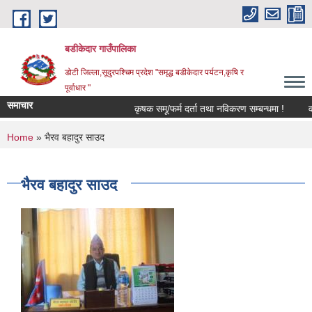
Skip to main content
बडीकेदार गाउँपालिका
डोटी जिल्ला,सूदुरपश्चिम प्रदेश "समृद्ध बडीकेदार पर्यटन,कृषि र
पूर्वाधार "
समाचार
कृषक समू/फर्म दर्ता तथा नविकरण सम्बन्धमा !
वड
You are here
Home
» भैरव बहादुर साउद
भैरव बहादुर साउद