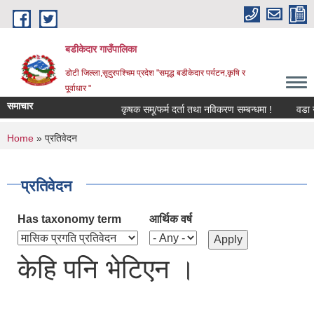
Skip to main content
बडीकेदार गाउँपालिका
डोटी जिल्ला,सूदुरपश्चिम प्रदेश "समृद्ध बडीकेदार पर्यटन,कृषि र
पूर्वाधार "
समाचार
कृषक समू/फर्म दर्ता तथा नविकरण सम्बन्धमा !
वडा न
You are here
Home
» प्रतिवेदन
प्रतिवेदन
Has taxonomy term
आर्थिक वर्ष
केहि पनि भेटिएन ।