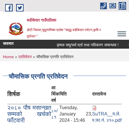
Skip to main content
बडीकेदार गाउँपालिका
डोटी जिल्ला,सूदुरपश्चिम प्रदेश "समृद्ध बडीकेदार पर्यटन,कृषि र
पूर्वाधार "
समाचार
कृषक समू/फर्म दर्ता तथा नविकरण सम्बन्धमा !
You are here
Home
»
प्रतिवेदन
» चौमासिक प्रगति प्रतिवेदन
चौमासिक प्रगति प्रतिवेदन
आ
शिर्षक
र्थिक
मिति
दस्तावेज
वर्ष
२०८० पौष मसान्खत
Tuesday,
८०/
सम्मको खर्चको
January 23,
SuTRA__म.ले.
८१
फाँटवारी
2024 - 15:46
प.फा.नं. २१०.pdf