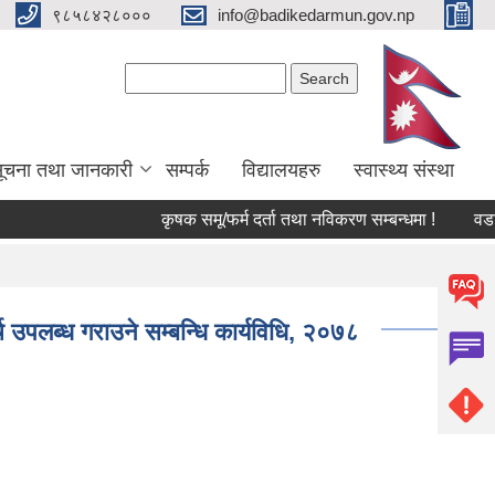
९८५८४२८०००
info@badikedarmun.gov.np
Search form
Search
ूचना तथा जानकारी
सम्पर्क
विद्यालयहरु
स्वास्थ्य संस्था
कृषक समू/फर्म दर्ता तथा नविकरण सम्बन्धमा !
वडा न
च उपलब्ध गराउने सम्बन्धि कार्यविधि, २०७८