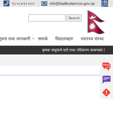
९८५८४२८०००
info@badikedarmun.gov.np
Search form
Search
ूचना तथा जानकारी
सम्पर्क
विद्यालयहरु
स्वास्थ्य संस्था
कृषक समू/फर्म दर्ता तथा नविकरण सम्बन्धमा !
व