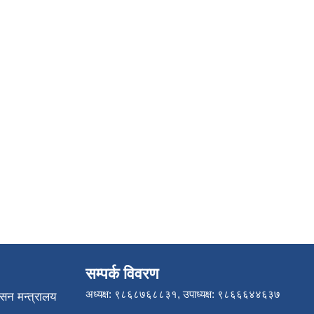
सम्पर्क विवरण
अध्यक्ष: ९८६८७६८८३१, उपाध्यक्ष: ९८६६६४४६३७
ासन मन्त्रालय