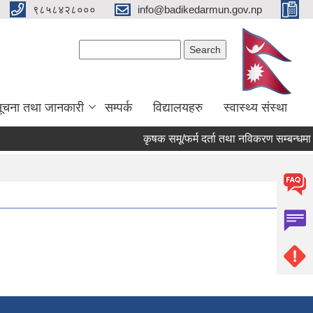
९८५८४२८०००
info@badikedarmun.gov.np
Search form
Search
ूचना तथा जानकारी
सम्पर्क
विद्यालयहरु
स्वास्थ्य संस्था
कृषक समू/फर्म दर्ता तथा नविकरण सम्बन्धमा !