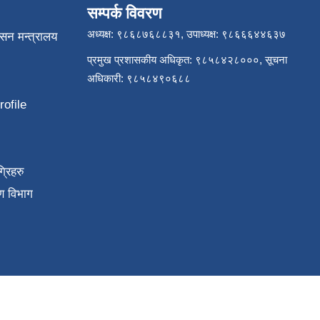
सम्पर्क विवरण
अध्यक्ष: ९८६८७६८८३१, उपाध्यक्ष: ९८६६६४४६३७
ासन मन्त्रालय
प्रमुख प्रशासकीय अधिकृत: ९८५८४२८०००, सूचना
अधिकारी: ९८५८४९०६८८
ofile
्रिहरु
ण विभाग