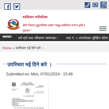
Skip to main content
बडीकेदार गाउँपालिका
डोटी जिल्ला,सूदुरपश्चिम प्रदेश "समृद्ध बडीकेदार पर्यटन,कृषि र
पूर्वाधार "
समाचार
कृषक समू/फर्म दर्ता तथा नविकरण सम्बन्धमा !
वडा नं. ५ अन्तर्गतका भूमिहिन दलित र
You are here
Home
» उपस्थित भई दिने बारे ।
उपस्थित भई दिने बारे ।
Submitted on:
Mon, 07/01/2024 - 15:48