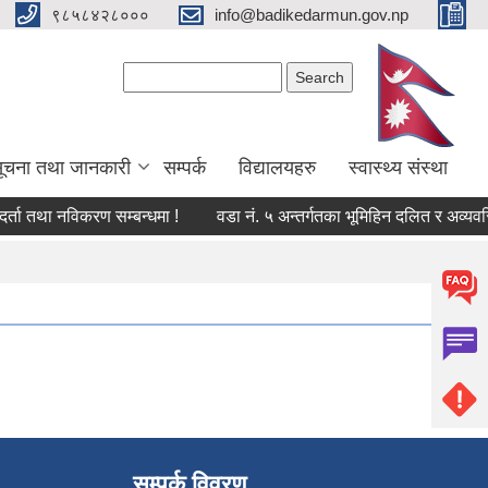
९८५८४२८०००
info@badikedarmun.gov.np
Search form
Search
ूचना तथा जानकारी
सम्पर्क
विद्यालयहरु
स्वास्थ्य संस्था
र्ता तथा नविकरण सम्बन्धमा !
वडा नं. ५ अन्तर्गतका भूमिहिन दलित र अव्यवस्
सम्पर्क विवरण