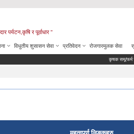
ार पर्यटन,कृषि र पूर्वाधार "
जना
विधुतीय शुसासन सेवा
प्रतिवेदन
रोजगारमुलक सेवा
स
कृषक समू/फर्म द
महत्वपूर्ण लिङ्कहरु