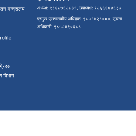
अध्यक्ष: ९८६८७६८८३१, उपाध्यक्ष: ९८६६६४४६३७
ासन मन्त्रालय
प्रमुख प्रशासकीय अधिकृत: ९८५८४२८०००, सूचना
अधिकारी: ९८५८४९०६८८
ofile
्रिहरु
ण विभाग