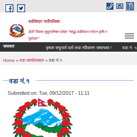
Skip to main content
बडीकेदार गाउँपालिका
डोटी जिल्ला,सूदुरपश्चिम प्रदेश "समृद्ध बडीकेदार पर्यटन,कृषि र
पूर्वाधार "
समाचार
कृषक समू/फर्म दर्ता तथा नविकरण सम्बन्धमा !
वडा नं. ५ 
You are here
Home
»
वडा कार्यालयहरु
» वडा नं.१
वडा नं.१
Submitted on:
Tue, 09/12/2017 - 11:11