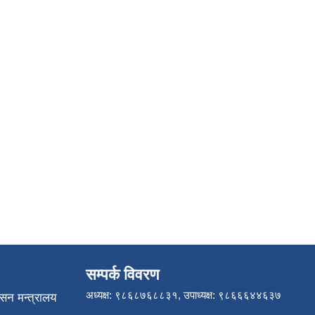
सम्पर्क विवरण
अध्यक्ष: ९८६८७६८८३१, उपाध्यक्ष: ९८६६६४४६३७
ासन मन्त्रालय