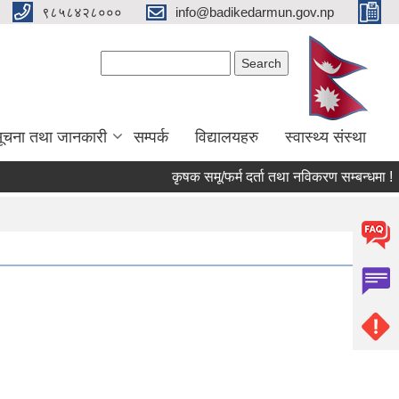
९८५८४२८०००
info@badikedarmun.gov.np
Search form
Search
ूचना तथा जानकारी
सम्पर्क
विद्यालयहरु
स्वास्थ्य संस्था
कृषक समू/फर्म दर्ता तथा नविकरण सम्बन्धमा !