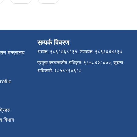
सम्पर्क विवरण
अध्यक्ष: ९८६८७६८८३१, उपाध्यक्ष: ९८६६६४४६३७
ासन मन्त्रालय
प्रमुख प्रशासकीय अधिकृत: ९८५८४२८०००, सूचना
अधिकारी: ९८५८४९०६८८
ofile
्रिहरु
ण विभाग