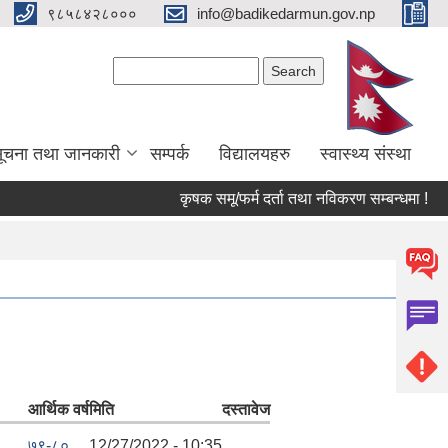
९८५८४२८०००
info@badikedarmun.gov.np
Search form
Search
ूचना तथा जानकारी
सम्पर्क
विद्यालयहरु
स्वास्थ्य संस्था
कृषक समू/फर्म दर्ता तथा नविकरण सम्बन्धमा !
आर्थिक वर्ष
मिति
दस्तावेज
७९-८०
12/27/2022 - 10:35