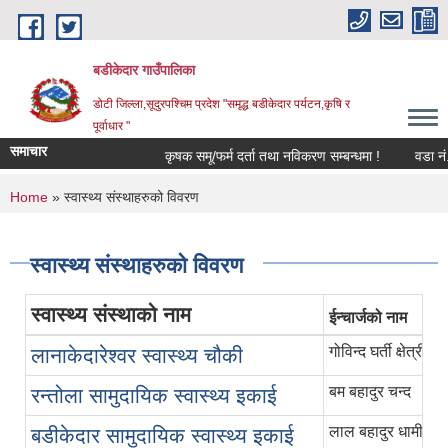
Skip to main content
बडीकेदार गाउँपालिका
डोटी जिल्ला,सूदुरपश्चिम प्रदेश "समृद्ध बडीकेदार पर्यटन,कृषि र
पूर्वाधार "
समाचार
कृषक समू/फर्म दर्ता तथा नविकरण सम्बन्धमा !
वडा नं.
You are here
Home
» स्वास्थ्य संस्थाहरुको विवरण
स्वास्थ्य संस्थाहरुको विवरण
स्वास्थ्य संस्थाको नाम
ईन्चार्जको नाम
गोविन्द घर्ती क्षेत्री
लानाकेदारेश्वर स्वास्थ्य चौकी
बम बहादुर चन्द
रन्तोला सामुदायिक स्वास्थ्य इकाई
लाल बहादुर धामी
बडीकेदार सामुदायिक स्वास्थ्य इकाई