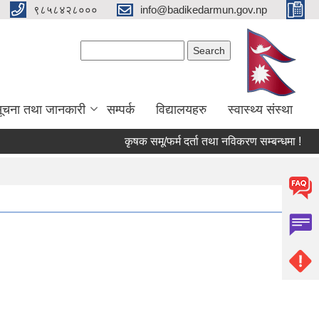
९८५८४२८०००
info@badikedarmun.gov.np
Search form
Search
ूचना तथा जानकारी
सम्पर्क
विद्यालयहरु
स्वास्थ्य संस्था
कृषक समू/फर्म दर्ता तथा नविकरण सम्बन्धमा !