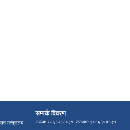
सम्पर्क विवरण
अध्यक्ष: ९८६८७६८८३१, उपाध्यक्ष: ९८६६६४४६३७
ासन मन्त्रालय